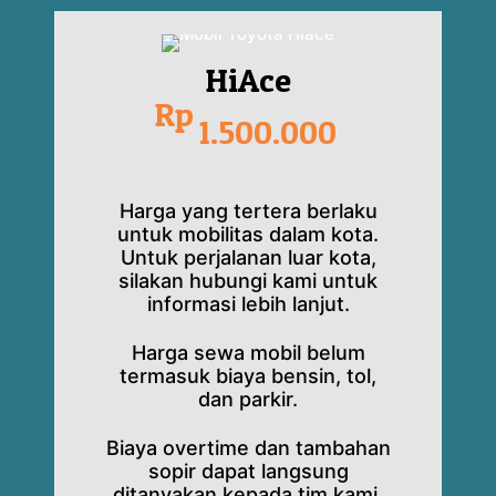
HiAce
Rp
1.500.000
Harga yang tertera berlaku
untuk mobilitas dalam kota.
Untuk perjalanan luar kota,
silakan hubungi kami untuk
informasi lebih lanjut.
Harga sewa mobil belum
termasuk biaya bensin, tol,
dan parkir.
Biaya overtime dan tambahan
sopir dapat langsung
ditanyakan kepada tim kami.