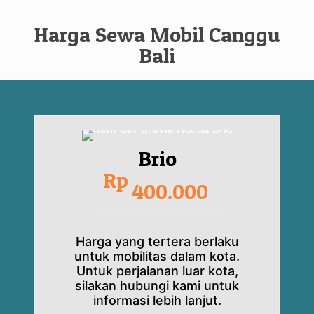
Harga Sewa Mobil Canggu
Bali
Brio
Rp
400.000
Harga yang tertera berlaku
untuk mobilitas dalam kota.
Untuk perjalanan luar kota,
silakan hubungi kami untuk
informasi lebih lanjut.