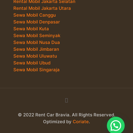
Rental Mobil Jakarta Selatan
Rental Mobil Jakarta Utara
Sewa Mobil Canggu
Sewa Mobil Denpasar
Sewa Mobil Kuta
Sewa Mobil Seminyak
Sewa Mobil Nusa Dua
Sewa Mobil Jimbaran
Sewa Mobil Uluwatu
Sewa Mobil Ubud
Sewa Mobil Singaraja
© 2022 Rent Car Bravia. All Rights Reserved.
Optimized by
Coriate
.