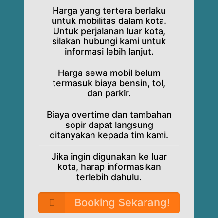
Harga yang tertera berlaku
untuk mobilitas dalam kota.
Untuk perjalanan luar kota,
silakan hubungi kami untuk
informasi lebih lanjut.
Harga sewa mobil belum
termasuk biaya bensin, tol,
dan parkir.
Biaya overtime dan tambahan
sopir dapat langsung
ditanyakan kepada tim kami.
Jika ingin digunakan ke luar
kota, harap informasikan
terlebih dahulu.
Booking Sekarang!