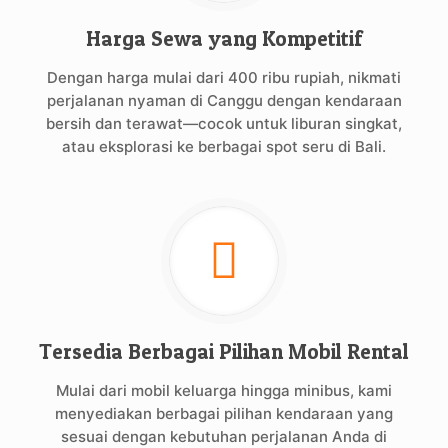
Harga Sewa yang Kompetitif
Dengan harga mulai dari 400 ribu rupiah, nikmati
perjalanan nyaman di Canggu dengan kendaraan
bersih dan terawat—cocok untuk liburan singkat,
atau eksplorasi ke berbagai spot seru di Bali.
Tersedia Berbagai Pilihan Mobil Rental
Mulai dari mobil keluarga hingga minibus, kami
menyediakan berbagai pilihan kendaraan yang
sesuai dengan kebutuhan perjalanan Anda di