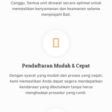
Canggu. Semua unit dirawat secara optimal untuk
memastikan kenyamanan dan keamanan selama
menjelajahi Bali.
Pendaftaran Mudah & Cepat
Dengan syarat yang mudah dan proses yang cepat,
kami memastikan Anda dapat segera mendapatkan
kendaraan yang dibutuhkan tanpa harus
menghadapi prosedur yang rumit.