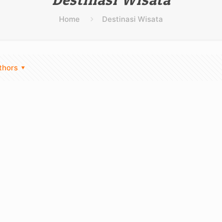
Home
Destinasi Wisata
thors