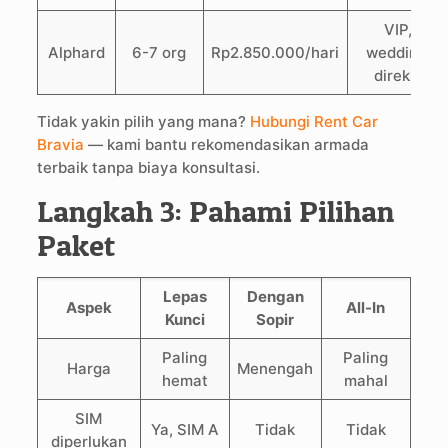
VIP,
Alphard
6-7 org
Rp2.850.000/hari
wedding,
direksi
Tidak yakin pilih yang mana?
Hubungi Rent Car
Bravia
— kami bantu rekomendasikan armada
terbaik tanpa biaya konsultasi.
Langkah 3: Pahami Pilihan
Paket
Lepas
Dengan
Aspek
All-In
Kunci
Sopir
Paling
Paling
Harga
Menengah
hemat
mahal
SIM
Ya, SIM A
Tidak
Tidak
diperlukan