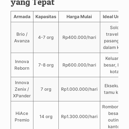
yang Tepat
Armada
Kapasitas
Harga Mulai
Ideal Untuk
Solo
Brio /
traveler,
4-7 org
Rp400.000/hari
Avanza
pasangan,
dalam kota
Keluarga
Innova
7-8 org
Rp600.000/hari
besar, luar
Reborn
kota
Innova
Eksekutif,
Zenix /
7 org
Rp1.000.000/hari
tamu klien
XPander
Rombongan
HiAce
besar,
14 org
Rp1.300.000/hari
Premio
outing
kantor