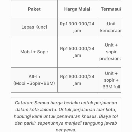
Paket
Harga Mulai
Termasuk
T
Rp1.300.000/24
Unit
B
Lepas Kunci
jam
kendaraan
B
Unit +
Rp1.500.000/24
Mobil + Sopir
sopir
jam
profesional
Unit +
All-In
Rp1.800.000/24
sopir +
(Mobil+Sopir+BBM)
jam
BBM full
Catatan: Semua harga berlaku untuk perjalanan
dalam kota Jakarta. Untuk perjalanan luar kota,
hubungi kami untuk penawaran khusus. Biaya tol
dan parkir sepenuhnya menjadi tanggung jawab
penyewa.