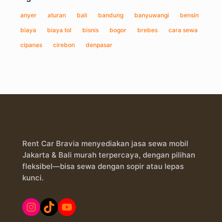
anyer
aturan
bali
bandung
banyuwangi
bensin
biaya
biaya tol
bisnis
bogor
brebes
cara sewa
cipanas
cirebon
denpasar
Rent Car Bravia menyediakan jasa sewa mobil
Jakarta & Bali murah terpercaya, dengan pilihan
fleksibel—bisa sewa dengan sopir atau lepas
kunci.
Instagram
TikTok
YouTube