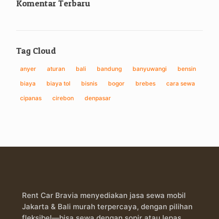
Komentar Terbaru
Tag Cloud
anyer
aturan
bali
bandung
banyuwangi
bensin
biaya
biaya tol
bisnis
bogor
brebes
cara sewa
cipanas
cirebon
denpasar
Rent Car Bravia menyediakan jasa sewa mobil
Jakarta & Bali murah terpercaya, dengan pilihan
fleksibel—bisa sewa dengan sopir atau lepas