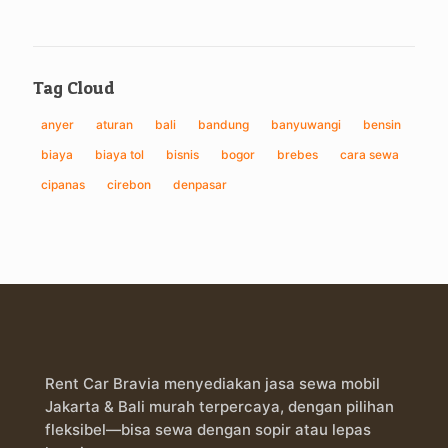
Tag Cloud
anyer
aturan
bali
bandung
banyuwangi
bensin
biaya
biaya tol
bisnis
bogor
brebes
cara sewa
cipanas
cirebon
denpasar
Rent Car Bravia menyediakan jasa sewa mobil
Jakarta & Bali murah terpercaya, dengan pilihan
fleksibel—bisa sewa dengan sopir atau lepas