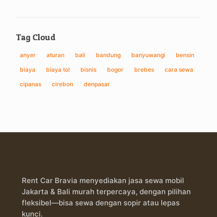
Tag Cloud
anyer
aturan
bali
bandung
banyuwangi
bensin
biaya
biaya tol
bisnis
bogor
brebes
cara sewa
cipanas
cirebon
denpasar
Rent Car Bravia menyediakan jasa sewa mobil
Jakarta & Bali murah terpercaya, dengan pilihan
fleksibel—bisa sewa dengan sopir atau lepas
kunci.